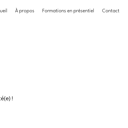
ueil
À propos
Formations en présentiel
Contact
é(e) !